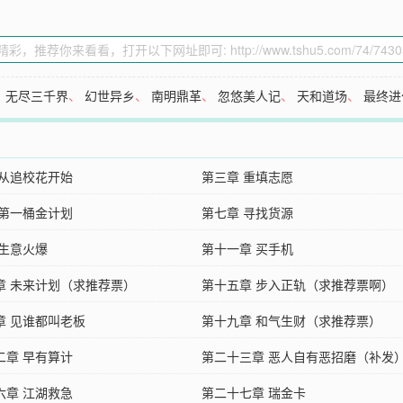
、
无尽三千界
、
幻世异乡
、
南明鼎革
、
忽悠美人记
、
天和道场
、
最终进
 从追校花开始
第三章 重填志愿
 第一桶金计划
第七章 寻找货源
 生意火爆
第十一章 买手机
章 未来计划（求推荐票）
第十五章 步入正轨（求推荐票啊）
章 见谁都叫老板
第十九章 和气生财（求推荐票）
二章 早有算计
第二十三章 恶人自有恶招磨（补发
六章 江湖救急
第二十七章 瑞金卡