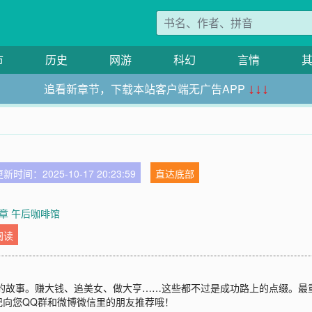
市
历史
网游
科幻
言情
追看新章节，下载本站客户端无广告APP
↓↓↓
新时间：2025-10-17 20:23:59
直达底部
章 午后咖啡馆
阅读
路的故事。赚大钱、追美女、做大亨……这些都不过是成功路上的点缀。
记向您QQ群和微博微信里的朋友推荐哦！