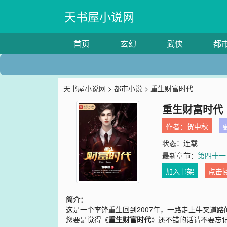
天书屋小说网
首页
玄幻
武侠
都
天书屋小说网
>
都市小说
> 重生财富时代
重生财富时代
作者：
贺中秋
更
状态：连载
最新章节：
第四十一
加入书架
点击
简介：
这是一个李锋重生回到2007年，一路走上牛叉道
您要是觉得《
重生财富时代
》还不错的话请不要忘