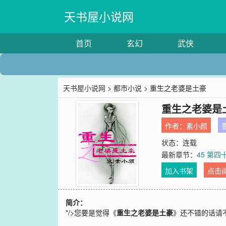
天书屋小说网
首页
玄幻
武侠
天书屋小说网
>
都市小说
> 重生之老婆是土豪
重生之老婆是
作者：
素小颜
更
状态：连载
最新章节：
45 第四
加入书架
点击
简介：
"/>
您要是觉得《
重生之老婆是土豪
》还不错的话请