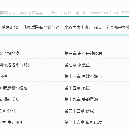
、
禁忌时代
、
我家后院有个修仙界
、
小农民大土豪
、
诸天：分身都是怪
 买了块地皮
第三章 来不是神经病
 叫你洛洛不行吗？
第七章 水煮鱼
 内裤
第十一章 军嫂不好当
章 我想和你结婚
第十五章 袁媛
章 辗转反侧
第十九章 美的冒泡
二章 分别
第二十三章 建成
六章 生死不明
第二十六章 危机已过