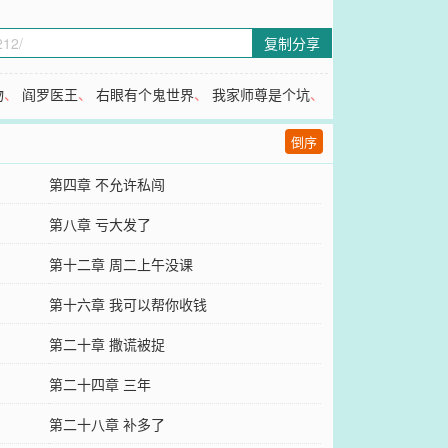
复制分享
物
、
阎罗医王
、
右眼有个鬼世界
、
我家师尊是个坑
、
倒序
第四章 不允许私闯
第八章 亏大发了
第十二章 周二上午没课
第十六章 我可以帮你收钱
第二十章 撒谎被捉
第二十四章 三年
第二十八章 补多了